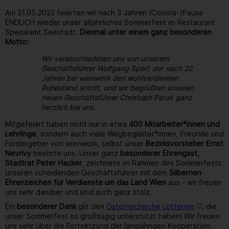
Am 31.05.2022 feierten wir nach 3 Jahren (Corona-)Pause
ENDLICH wieder unser alljährliches Sommerfest im Restaurant
Speiseamt Seestadt.
Diesmal unter einem ganz besonderen
Motto:
Wir verabschiedeten uns von unserem
Geschäftsführer Wolfgang Sperl, der nach 22
Jahren bei wienwork den wohlverdienten
Ruhestand antritt, und wir begrüßten unseren
neuen Geschäftsführer Christoph Parak ganz
herzlich bei uns.
Mitgefeiert haben nicht nur in etwa
400 Mitarbeiter*innen und
Lehrlinge
, sondern auch viele Wegbegleiter*innen, Freunde und
Fördergeber von wienwork, selbst unser
Bezirksvorsteher Ernst
Nevrivy
beehrte uns. Unser ganz
besonderer Ehrengast,
Stadtrat Peter Hacker
, zeichnete im Rahmen des Sommerfests
unseren scheidenden Geschäftsführer mit dem
Silbernen
Ehrenzeichen für Verdienste um das Land Wien
aus - wir freuen
uns sehr darüber und sind auch ganz stolz.
Ein
besonderer Dank
gilt den
Österreichische Lotterien
, die
unser Sommerfest so großzügig unterstützt haben! Wir freuen
uns sehr über die Fortsetzung der langjährigen Kooperation.