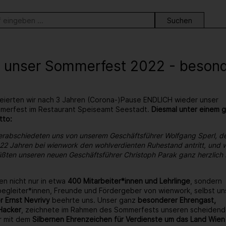
ortsuche
 unser Sommerfest 2022 - besonder
eierten wir nach 3 Jahren (Corona-)Pause ENDLICH wieder unser
ommerfest im Restaurant Speiseamt Seestadt.
Diesmal unter einem 
tto:
erabschiedeten uns von unserem Geschäftsführer Wolfgang Sperl, d
22 Jahren bei wienwork den wohlverdienten Ruhestand antritt, und w
ßten unseren neuen Geschäftsführer Christoph Parak ganz herzlich 
en nicht nur in etwa
400 Mitarbeiter*innen und Lehrlinge
, sondern
egleiter*innen, Freunde und Fördergeber von wienwork, selbst un
r Ernst Nevrivy
beehrte uns. Unser ganz
besonderer Ehrengast,
Hacker
, zeichnete im Rahmen des Sommerfests unseren scheiden
r mit dem
Silbernen Ehrenzeichen für Verdienste um das Land Wien