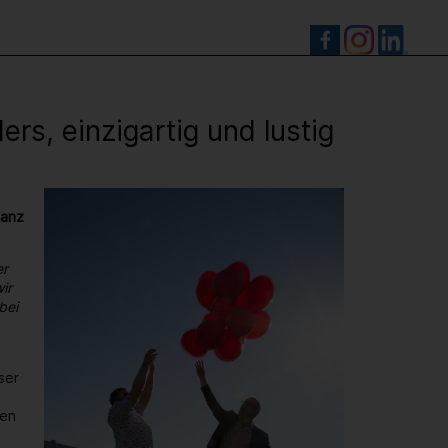
S
s, einzigartig und lustig
ganz
er
ir
bei
ser
den