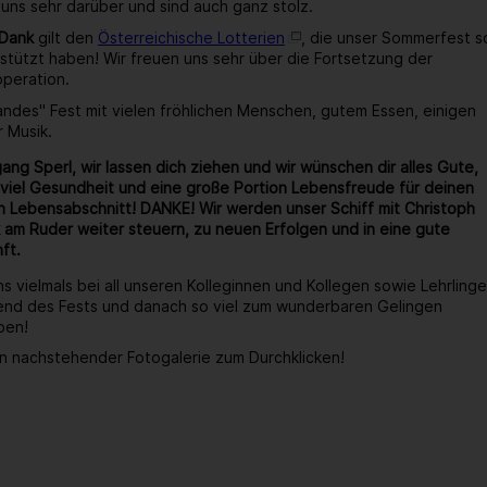
 uns sehr darüber und sind auch ganz stolz.
 Dank
gilt den
Österreichische Lotterien
, die unser Sommerfest s
stützt haben! Wir freuen uns sehr über die Fortsetzung der
operation.
wandes" Fest mit vielen fröhlichen Menschen, gutem Essen, einigen
r Musik.
ang Sperl, wir lassen dich ziehen und wir wünschen dir alles Gute,
viel Gesundheit und eine große Portion Lebensfreude für deinen
 Lebensabschnitt! DANKE! Wir werden unser Schiff mit Christoph
 am Ruder weiter steuern, zu neuen Erfolgen und in eine gute
ft.
s vielmals bei all unseren Kolleginnen und Kollegen sowie Lehrlinge
end des Fests und danach so viel zum wunderbaren Gelingen
ben!
n nachstehender Fotogalerie zum Durchklicken!