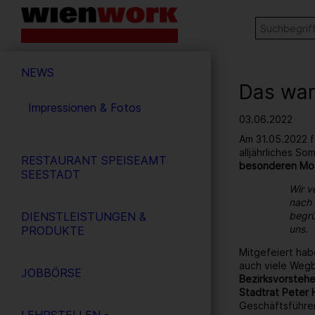
Barrierefreie
Stichw
SUCHE
Bedienung
der
Hauptnavigation
Webseite
NEWS
Das war
Impressionen & Fotos
03.06.2022
Am 31.05.2022 f
alljährliches S
RESTAURANT SPEISEAMT
besonderen Mo
SEESTADT
Wir v
nach 
DIENSTLEISTUNGEN &
begrü
uns.
PRODUKTE
Mitgefeiert hab
auch viele Wegb
JOBBÖRSE
Bezirksvorstehe
Stadtrat Peter 
Geschäftsführe