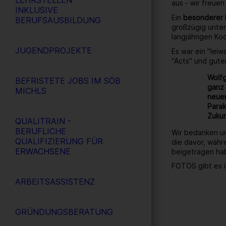
LEHRSTELLEN -
aus - wir freuen
INKLUSIVE
Ein
besonderer
BERUFSAUSBILDUNG
großzügig unter
langjährigen Ko
JUGENDPROJEKTE
Es war ein "lei
"Acts" und gute
Wolfg
BEFRISTETE JOBS IM SÖB
ganz 
MICHLS
neuen
Parak
Zukun
QUALITRAIN -
BERUFLICHE
Wir bedanken un
QUALIFIZIERUNG FÜR
die davor, währ
ERWACHSENE
beigetragen ha
FOTOS gibt es i
ARBEITSASSISTENZ
GRÜNDUNGSBERATUNG