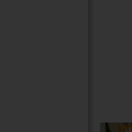
Gallerie
75
/ 264