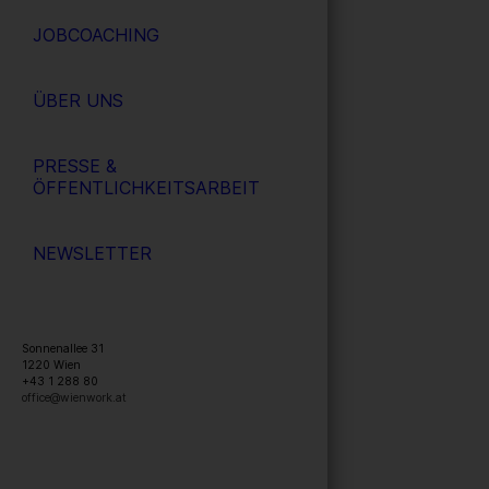
JOBCOACHING
ÜBER UNS
PRESSE &
ÖFFENTLICHKEITSARBEIT
NEWSLETTER
Sonnenallee 31
1220
Wien
+43 1 288 80
office@wienwork.at