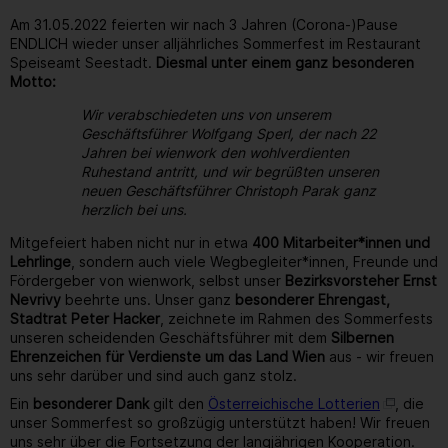
Am 31.05.2022 feierten wir nach 3 Jahren (Corona-)Pause
ENDLICH wieder unser alljährliches Sommerfest im Restaurant
Speiseamt Seestadt.
Diesmal unter einem ganz besonderen
Motto:
Wir verabschiedeten uns von unserem
Geschäftsführer Wolfgang Sperl, der nach 22
Jahren bei wienwork den wohlverdienten
Ruhestand antritt, und wir begrüßten unseren
neuen Geschäftsführer Christoph Parak ganz
herzlich bei uns.
Mitgefeiert haben nicht nur in etwa
400 Mitarbeiter*innen und
Lehrlinge
, sondern auch viele Wegbegleiter*innen, Freunde und
Fördergeber von wienwork, selbst unser
Bezirksvorsteher Ernst
Nevrivy
beehrte uns. Unser ganz
besonderer Ehrengast,
Stadtrat Peter Hacker
, zeichnete im Rahmen des Sommerfests
unseren scheidenden Geschäftsführer mit dem
Silbernen
Ehrenzeichen für Verdienste um das Land Wien
aus - wir freuen
uns sehr darüber und sind auch ganz stolz.
Ein
besonderer Dank
gilt den
Österreichische Lotterien
, die
unser Sommerfest so großzügig unterstützt haben! Wir freuen
uns sehr über die Fortsetzung der langjährigen Kooperation.