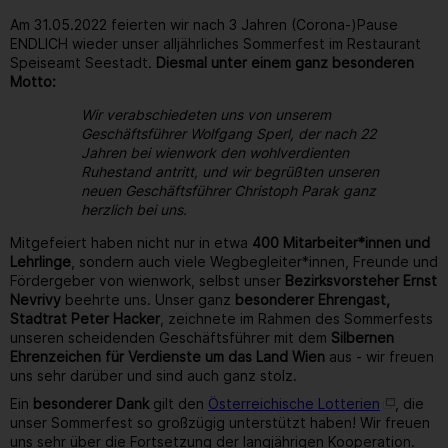
Am 31.05.2022 feierten wir nach 3 Jahren (Corona-)Pause
ENDLICH wieder unser alljährliches Sommerfest im Restaurant
Speiseamt Seestadt.
Diesmal unter einem ganz besonderen
Motto:
Wir verabschiedeten uns von unserem
Geschäftsführer Wolfgang Sperl, der nach 22
Jahren bei wienwork den wohlverdienten
Ruhestand antritt, und wir begrüßten unseren
neuen Geschäftsführer Christoph Parak ganz
herzlich bei uns.
Mitgefeiert haben nicht nur in etwa
400 Mitarbeiter*innen und
Lehrlinge
, sondern auch viele Wegbegleiter*innen, Freunde und
Fördergeber von wienwork, selbst unser
Bezirksvorsteher Ernst
Nevrivy
beehrte uns. Unser ganz
besonderer Ehrengast,
Stadtrat Peter Hacker
, zeichnete im Rahmen des Sommerfests
unseren scheidenden Geschäftsführer mit dem
Silbernen
Ehrenzeichen für Verdienste um das Land Wien
aus - wir freuen
uns sehr darüber und sind auch ganz stolz.
Ein
besonderer Dank
gilt den
Österreichische Lotterien
, die
unser Sommerfest so großzügig unterstützt haben! Wir freuen
uns sehr über die Fortsetzung der langjährigen Kooperation.