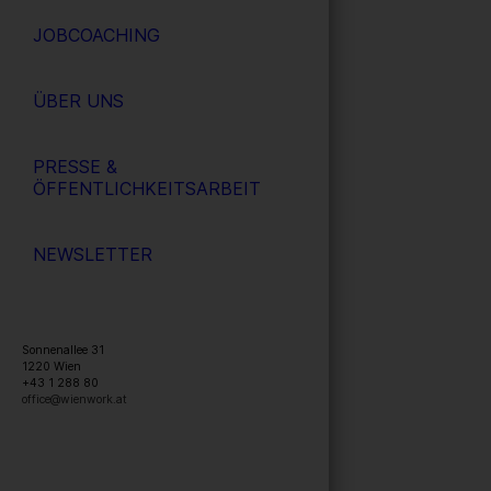
JOBCOACHING
ÜBER UNS
PRESSE &
ÖFFENTLICHKEITSARBEIT
NEWSLETTER
Sonnenallee 31
1220
Wien
+43 1 288 80
office@wienwork.at