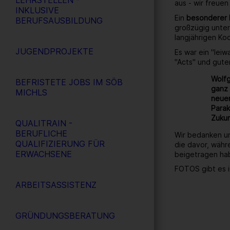
LEHRSTELLEN -
aus - wir freuen
INKLUSIVE
Ein
besonderer
BERUFSAUSBILDUNG
großzügig unter
langjährigen Ko
JUGENDPROJEKTE
Es war ein "lei
"Acts" und gute
Wolfg
BEFRISTETE JOBS IM SÖB
ganz 
MICHLS
neuen
Parak
Zukun
QUALITRAIN -
BERUFLICHE
Wir bedanken un
QUALIFIZIERUNG FÜR
die davor, währ
ERWACHSENE
beigetragen ha
FOTOS gibt es i
ARBEITSASSISTENZ
GRÜNDUNGSBERATUNG