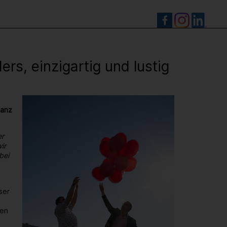
S
s, einzigartig und lustig
ganz
er
ir
bei
ser
den