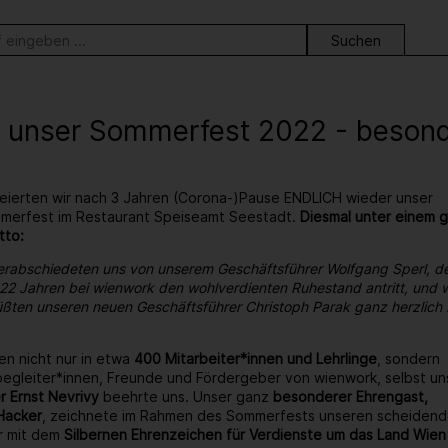
ortsuche
 unser Sommerfest 2022 - besonder
eierten wir nach 3 Jahren (Corona-)Pause ENDLICH wieder unser
ommerfest im Restaurant Speiseamt Seestadt.
Diesmal unter einem 
tto:
erabschiedeten uns von unserem Geschäftsführer Wolfgang Sperl, d
22 Jahren bei wienwork den wohlverdienten Ruhestand antritt, und w
ßten unseren neuen Geschäftsführer Christoph Parak ganz herzlich 
en nicht nur in etwa
400 Mitarbeiter*innen und Lehrlinge
, sondern
egleiter*innen, Freunde und Fördergeber von wienwork, selbst un
r Ernst Nevrivy
beehrte uns. Unser ganz
besonderer Ehrengast,
Hacker
, zeichnete im Rahmen des Sommerfests unseren scheiden
r mit dem
Silbernen Ehrenzeichen für Verdienste um das Land Wien