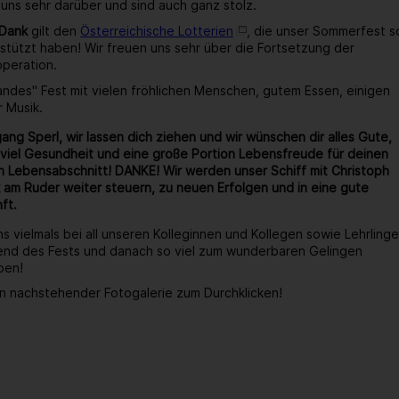
 uns sehr darüber und sind auch ganz stolz.
 Dank
gilt den
Österreichische Lotterien
, die unser Sommerfest s
stützt haben! Wir freuen uns sehr über die Fortsetzung der
operation.
wandes" Fest mit vielen fröhlichen Menschen, gutem Essen, einigen
r Musik.
ang Sperl, wir lassen dich ziehen und wir wünschen dir alles Gute,
viel Gesundheit und eine große Portion Lebensfreude für deinen
 Lebensabschnitt! DANKE! Wir werden unser Schiff mit Christoph
 am Ruder weiter steuern, zu neuen Erfolgen und in eine gute
ft.
s vielmals bei all unseren Kolleginnen und Kollegen sowie Lehrlinge
end des Fests und danach so viel zum wunderbaren Gelingen
ben!
n nachstehender Fotogalerie zum Durchklicken!