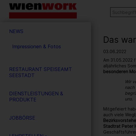
Barrierefreie
Stichw
SUCHE
Bedienung
der
Hauptnavigation
Webseite
NEWS
Das war
Impressionen & Fotos
03.06.2022
Am 31.05.2022 f
alljährliches S
RESTAURANT SPEISEAMT
besonderen Mo
SEESTADT
Wir v
nach 
DIENSTLEISTUNGEN &
begrü
uns.
PRODUKTE
Mitgefeiert hab
auch viele Wegb
JOBBÖRSE
Bezirksvorstehe
Stadtrat Peter 
Geschäftsführe