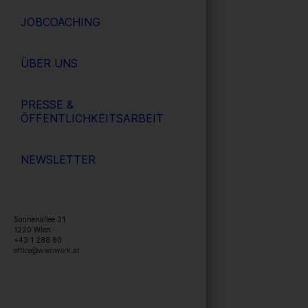
JOBCOACHING
ÜBER UNS
PRESSE &
ÖFFENTLICHKEITSARBEIT
NEWSLETTER
Sonnenallee 31
1220
Wien
+43 1 288 80
office@wienwork.at