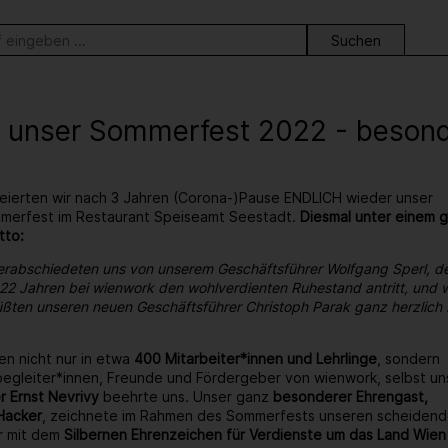
ortsuche
 unser Sommerfest 2022 - besonder
eierten wir nach 3 Jahren (Corona-)Pause ENDLICH wieder unser
ommerfest im Restaurant Speiseamt Seestadt.
Diesmal unter einem 
tto:
erabschiedeten uns von unserem Geschäftsführer Wolfgang Sperl, d
22 Jahren bei wienwork den wohlverdienten Ruhestand antritt, und w
ßten unseren neuen Geschäftsführer Christoph Parak ganz herzlich 
en nicht nur in etwa
400 Mitarbeiter*innen und Lehrlinge
, sondern
egleiter*innen, Freunde und Fördergeber von wienwork, selbst un
r Ernst Nevrivy
beehrte uns. Unser ganz
besonderer Ehrengast,
Hacker
, zeichnete im Rahmen des Sommerfests unseren scheiden
r mit dem
Silbernen Ehrenzeichen für Verdienste um das Land Wien