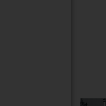
Gallerie
97
/ 264