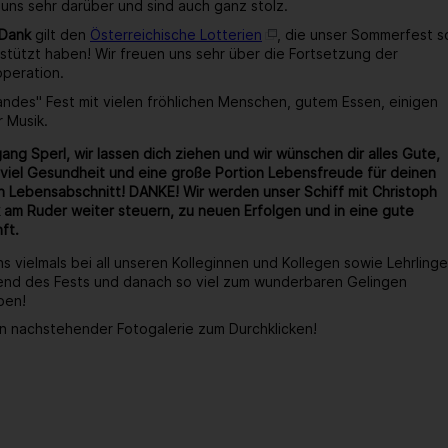
 uns sehr darüber und sind auch ganz stolz.
 Dank
gilt den
Österreichische Lotterien
, die unser Sommerfest s
stützt haben! Wir freuen uns sehr über die Fortsetzung der
operation.
wandes" Fest mit vielen fröhlichen Menschen, gutem Essen, einigen
r Musik.
ang Sperl, wir lassen dich ziehen und wir wünschen dir alles Gute,
viel Gesundheit und eine große Portion Lebensfreude für deinen
 Lebensabschnitt! DANKE! Wir werden unser Schiff mit Christoph
 am Ruder weiter steuern, zu neuen Erfolgen und in eine gute
ft.
s vielmals bei all unseren Kolleginnen und Kollegen sowie Lehrlinge
end des Fests und danach so viel zum wunderbaren Gelingen
ben!
n nachstehender Fotogalerie zum Durchklicken!