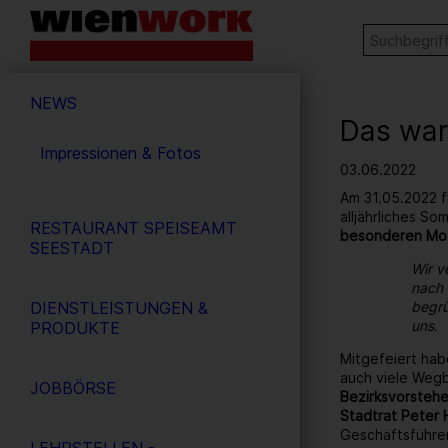
Barrierefreie
Stichw
SUCHE
Bedienung
der
Hauptnavigation
Webseite
NEWS
Das war
Impressionen & Fotos
03.06.2022
Am 31.05.2022 f
alljährliches S
RESTAURANT SPEISEAMT
besonderen Mo
SEESTADT
Wir v
nach 
DIENSTLEISTUNGEN &
begrü
uns.
PRODUKTE
Mitgefeiert hab
auch viele Wegb
JOBBÖRSE
Bezirksvorstehe
Stadtrat Peter 
Geschäftsführe