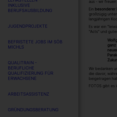
LEHRSTELLEN -
aus - wir freuen
INKLUSIVE
Ein
besonderer
BERUFSAUSBILDUNG
großzügig unter
langjährigen Ko
JUGENDPROJEKTE
Es war ein "lei
"Acts" und gute
Wolfg
BEFRISTETE JOBS IM SÖB
ganz 
MICHLS
neuen
Parak
Zukun
QUALITRAIN -
BERUFLICHE
Wir bedanken un
QUALIFIZIERUNG FÜR
die davor, währ
ERWACHSENE
beigetragen ha
FOTOS gibt es i
ARBEITSASSISTENZ
GRÜNDUNGSBERATUNG