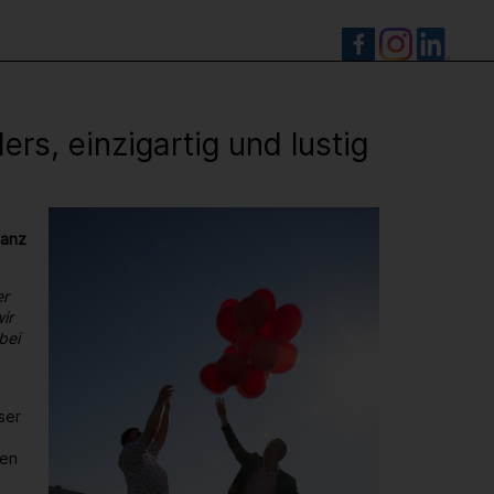
S
s, einzigartig und lustig
ganz
er
ir
bei
ser
den