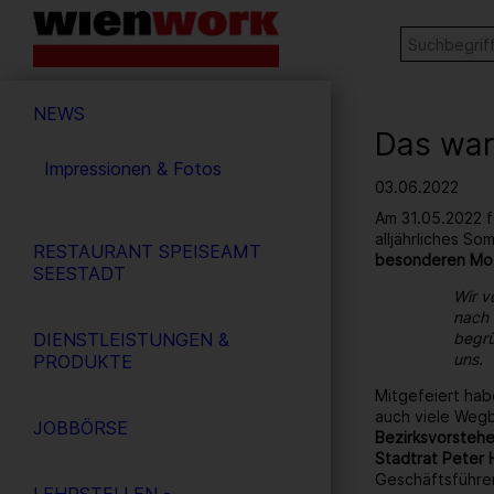
Barrierefreie
Stichw
SUCHE
Bedienung
der
Hauptnavigation
Webseite
NEWS
Das war
Impressionen & Fotos
03.06.2022
Am 31.05.2022 f
alljährliches S
RESTAURANT SPEISEAMT
besonderen Mo
SEESTADT
Wir v
nach 
DIENSTLEISTUNGEN &
begrü
uns.
PRODUKTE
Mitgefeiert hab
auch viele Wegb
JOBBÖRSE
Bezirksvorstehe
Stadtrat Peter 
Geschäftsführe