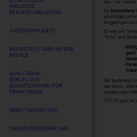
LEHRSTELLEN -
aus - wir freuen
INKLUSIVE
Ein
besonderer
BERUFSAUSBILDUNG
großzügig unter
langjährigen Ko
JUGENDPROJEKTE
Es war ein "lei
"Acts" und gute
Wolfg
BEFRISTETE JOBS IM SÖB
ganz 
MICHLS
neuen
Parak
Zukun
QUALITRAIN -
BERUFLICHE
Wir bedanken un
QUALIFIZIERUNG FÜR
die davor, währ
ERWACHSENE
beigetragen ha
FOTOS gibt es i
ARBEITSASSISTENZ
GRÜNDUNGSBERATUNG