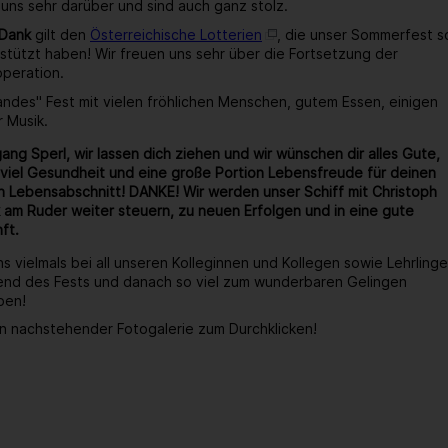
 uns sehr darüber und sind auch ganz stolz.
 Dank
gilt den
Österreichische Lotterien
, die unser Sommerfest s
stützt haben! Wir freuen uns sehr über die Fortsetzung der
operation.
wandes" Fest mit vielen fröhlichen Menschen, gutem Essen, einigen
r Musik.
ang Sperl, wir lassen dich ziehen und wir wünschen dir alles Gute,
viel Gesundheit und eine große Portion Lebensfreude für deinen
 Lebensabschnitt! DANKE! Wir werden unser Schiff mit Christoph
 am Ruder weiter steuern, zu neuen Erfolgen und in eine gute
ft.
s vielmals bei all unseren Kolleginnen und Kollegen sowie Lehrlinge
end des Fests und danach so viel zum wunderbaren Gelingen
ben!
n nachstehender Fotogalerie zum Durchklicken!