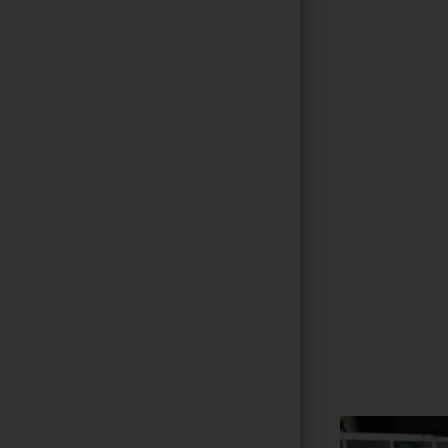
Gallerie
49
/ 264