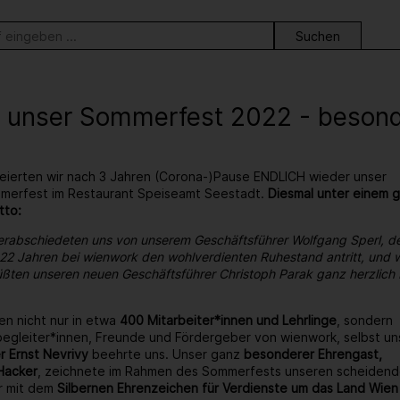
ortsuche
 unser Sommerfest 2022 - besonder
eierten wir nach 3 Jahren (Corona-)Pause ENDLICH wieder unser
ommerfest im Restaurant Speiseamt Seestadt.
Diesmal unter einem 
tto:
erabschiedeten uns von unserem Geschäftsführer Wolfgang Sperl, d
22 Jahren bei wienwork den wohlverdienten Ruhestand antritt, und w
ßten unseren neuen Geschäftsführer Christoph Parak ganz herzlich 
en nicht nur in etwa
400 Mitarbeiter*innen und Lehrlinge
, sondern
egleiter*innen, Freunde und Fördergeber von wienwork, selbst un
r Ernst Nevrivy
beehrte uns. Unser ganz
besonderer Ehrengast,
Hacker
, zeichnete im Rahmen des Sommerfests unseren scheiden
r mit dem
Silbernen Ehrenzeichen für Verdienste um das Land Wien