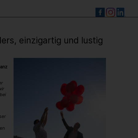
S
s, einzigartig und lustig
ganz
er
ir
bei
ser
den