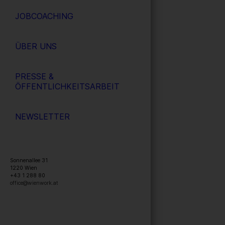
JOBCOACHING
ÜBER UNS
PRESSE &
ÖFFENTLICHKEITSARBEIT
NEWSLETTER
Sonnenallee 31
1220
Wien
+43 1 288 80
office@wienwork.at