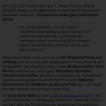
Am 31.05.2022 feierten wir nach 3 Jahren (Corona-)Pause
ENDLICH wieder unser alljährliches Sommerfest im Restaurant
Speiseamt Seestadt.
Diesmal unter einem ganz besonderen
Motto:
Wir verabschiedeten uns von unserem
Geschäftsführer Wolfgang Sperl, der nach 22
Jahren bei wienwork den wohlverdienten
Ruhestand antritt, und wir begrüßten unseren
neuen Geschäftsführer Christoph Parak ganz
herzlich bei uns.
Mitgefeiert haben nicht nur in etwa
400 Mitarbeiter*innen und
Lehrlinge
, sondern auch viele Wegbegleiter*innen, Freunde und
Fördergeber von wienwork, selbst unser
Bezirksvorsteher Ernst
Nevrivy
beehrte uns. Unser ganz
besonderer Ehrengast,
Stadtrat Peter Hacker
, zeichnete im Rahmen des Sommerfests
unseren scheidenden Geschäftsführer mit dem
Silbernen
Ehrenzeichen für Verdienste um das Land Wien
aus - wir freuen
uns sehr darüber und sind auch ganz stolz.
Ein
besonderer Dank
gilt den
Österreichische Lotterien
, die
unser Sommerfest so großzügig unterstützt haben! Wir freuen
uns sehr über die Fortsetzung der langjährigen Kooperation.