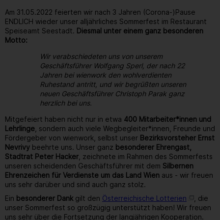
Am 31.05.2022 feierten wir nach 3 Jahren (Corona-)Pause
ENDLICH wieder unser alljährliches Sommerfest im Restaurant
Speiseamt Seestadt.
Diesmal unter einem ganz besonderen
Motto:
Wir verabschiedeten uns von unserem
Geschäftsführer Wolfgang Sperl, der nach 22
Jahren bei wienwork den wohlverdienten
Ruhestand antritt, und wir begrüßten unseren
neuen Geschäftsführer Christoph Parak ganz
herzlich bei uns.
Mitgefeiert haben nicht nur in etwa
400 Mitarbeiter*innen und
Lehrlinge
, sondern auch viele Wegbegleiter*innen, Freunde und
Fördergeber von wienwork, selbst unser
Bezirksvorsteher Ernst
Nevrivy
beehrte uns. Unser ganz
besonderer Ehrengast,
Stadtrat Peter Hacker
, zeichnete im Rahmen des Sommerfests
unseren scheidenden Geschäftsführer mit dem
Silbernen
Ehrenzeichen für Verdienste um das Land Wien
aus - wir freuen
uns sehr darüber und sind auch ganz stolz.
Ein
besonderer Dank
gilt den
Österreichische Lotterien
, die
unser Sommerfest so großzügig unterstützt haben! Wir freuen
uns sehr über die Fortsetzung der langjährigen Kooperation.