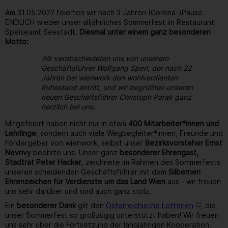
Am 31.05.2022 feierten wir nach 3 Jahren (Corona-)Pause
ENDLICH wieder unser alljährliches Sommerfest im Restaurant
Speiseamt Seestadt.
Diesmal unter einem ganz besonderen
Motto:
Wir verabschiedeten uns von unserem
Geschäftsführer Wolfgang Sperl, der nach 22
Jahren bei wienwork den wohlverdienten
Ruhestand antritt, und wir begrüßten unseren
neuen Geschäftsführer Christoph Parak ganz
herzlich bei uns.
Mitgefeiert haben nicht nur in etwa
400 Mitarbeiter*innen und
Lehrlinge
, sondern auch viele Wegbegleiter*innen, Freunde und
Fördergeber von wienwork, selbst unser
Bezirksvorsteher Ernst
Nevrivy
beehrte uns. Unser ganz
besonderer Ehrengast,
Stadtrat Peter Hacker
, zeichnete im Rahmen des Sommerfests
unseren scheidenden Geschäftsführer mit dem
Silbernen
Ehrenzeichen für Verdienste um das Land Wien
aus - wir freuen
uns sehr darüber und sind auch ganz stolz.
Ein
besonderer Dank
gilt den
Österreichische Lotterien
, die
unser Sommerfest so großzügig unterstützt haben! Wir freuen
uns sehr über die Fortsetzung der langjährigen Kooperation.