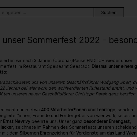
ortsuche
 unser Sommerfest 2022 - besonder
eierten wir nach 3 Jahren (Corona-)Pause ENDLICH wieder unser
ommerfest im Restaurant Speiseamt Seestadt.
Diesmal unter einem 
tto:
erabschiedeten uns von unserem Geschäftsführer Wolfgang Sperl, d
22 Jahren bei wienwork den wohlverdienten Ruhestand antritt, und w
ßten unseren neuen Geschäftsführer Christoph Parak ganz herzlich 
en nicht nur in etwa
400 Mitarbeiter*innen und Lehrlinge
, sondern
egleiter*innen, Freunde und Fördergeber von wienwork, selbst un
r Ernst Nevrivy
beehrte uns. Unser ganz
besonderer Ehrengast,
Hacker
, zeichnete im Rahmen des Sommerfests unseren scheiden
r mit dem
Silbernen Ehrenzeichen für Verdienste um das Land Wien