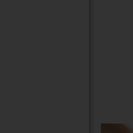
Gallerie
189
/ 264