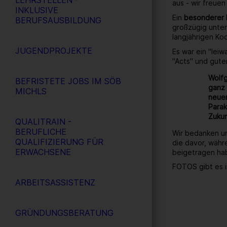
LEHRSTELLEN -
aus - wir freuen
INKLUSIVE
Ein
besonderer
BERUFSAUSBILDUNG
großzügig unter
langjährigen Ko
JUGENDPROJEKTE
Es war ein "lei
"Acts" und gute
Wolfg
BEFRISTETE JOBS IM SÖB
ganz 
MICHLS
neuen
Parak
Zukun
QUALITRAIN -
BERUFLICHE
Wir bedanken un
QUALIFIZIERUNG FÜR
die davor, währ
ERWACHSENE
beigetragen ha
FOTOS gibt es i
ARBEITSASSISTENZ
GRÜNDUNGSBERATUNG