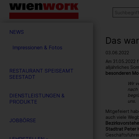
Barrierefreie
Stichw
SUCHE
Bedienung
der
Hauptnavigation
Webseite
NEWS
Das war
Impressionen & Fotos
03.06.2022
Am 31.05.2022 f
alljährliches S
RESTAURANT SPEISEAMT
besonderen Mo
SEESTADT
Wir v
nach 
DIENSTLEISTUNGEN &
begrü
uns.
PRODUKTE
Mitgefeiert hab
auch viele Wegb
JOBBÖRSE
Bezirksvorstehe
Stadtrat Peter 
Geschäftsführe