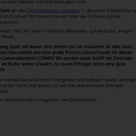
 uns sehr darüber und sind auch ganz stolz.
 Dank
gilt den
Österreichische Lotterien
, die unser Sommerfest s
stützt haben! Wir freuen uns sehr über die Fortsetzung der
operation.
wandes" Fest mit vielen fröhlichen Menschen, gutem Essen, einigen
r Musik.
ang Sperl, wir lassen dich ziehen und wir wünschen dir alles Gute,
viel Gesundheit und eine große Portion Lebensfreude für deinen
 Lebensabschnitt! DANKE! Wir werden unser Schiff mit Christoph
 am Ruder weiter steuern, zu neuen Erfolgen und in eine gute
ft.
s vielmals bei all unseren Kolleginnen und Kollegen sowie Lehrlinge
end des Fests und danach so viel zum wunderbaren Gelingen
ben!
n nachstehender Fotogalerie zum Durchklicken!