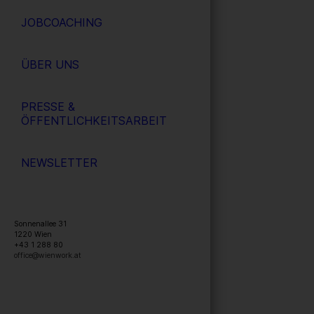
JOBCOACHING
ÜBER UNS
PRESSE &
ÖFFENTLICHKEITSARBEIT
NEWSLETTER
Sonnenallee 31
1220
Wien
+43 1 288 80
office@wienwork.at