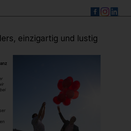
S
s, einzigartig und lustig
ganz
er
ir
bei
ser
den