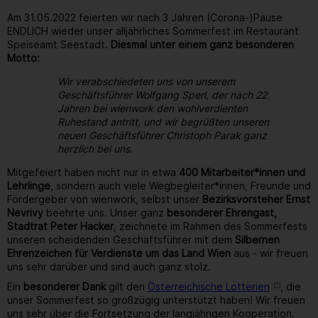
Am 31.05.2022 feierten wir nach 3 Jahren (Corona-)Pause
ENDLICH wieder unser alljährliches Sommerfest im Restaurant
Speiseamt Seestadt.
Diesmal unter einem ganz besonderen
Motto:
Wir verabschiedeten uns von unserem
Geschäftsführer Wolfgang Sperl, der nach 22
Jahren bei wienwork den wohlverdienten
Ruhestand antritt, und wir begrüßten unseren
neuen Geschäftsführer Christoph Parak ganz
herzlich bei uns.
Mitgefeiert haben nicht nur in etwa
400 Mitarbeiter*innen und
Lehrlinge
, sondern auch viele Wegbegleiter*innen, Freunde und
Fördergeber von wienwork, selbst unser
Bezirksvorsteher Ernst
Nevrivy
beehrte uns. Unser ganz
besonderer Ehrengast,
Stadtrat Peter Hacker
, zeichnete im Rahmen des Sommerfests
unseren scheidenden Geschäftsführer mit dem
Silbernen
Ehrenzeichen für Verdienste um das Land Wien
aus - wir freuen
uns sehr darüber und sind auch ganz stolz.
Ein
besonderer Dank
gilt den
Österreichische Lotterien
, die
unser Sommerfest so großzügig unterstützt haben! Wir freuen
uns sehr über die Fortsetzung der langjährigen Kooperation.