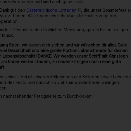
 uns sehr darüber und sind auch ganz stolz.
 Dank
gilt den
Österreichische Lotterien
, die unser Sommerfest s
stützt haben! Wir freuen uns sehr über die Fortsetzung der
operation.
wandes" Fest mit vielen fröhlichen Menschen, gutem Essen, einigen
r Musik.
ang Sperl, wir lassen dich ziehen und wir wünschen dir alles Gute,
viel Gesundheit und eine große Portion Lebensfreude für deinen
 Lebensabschnitt! DANKE! Wir werden unser Schiff mit Christoph
 am Ruder weiter steuern, zu neuen Erfolgen und in eine gute
ft.
s vielmals bei all unseren Kolleginnen und Kollegen sowie Lehrlinge
end des Fests und danach so viel zum wunderbaren Gelingen
ben!
n nachstehender Fotogalerie zum Durchklicken!