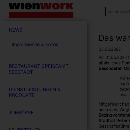
Barrierefreie
Stichw
SUCHE
Bedienung
der
Hauptnavigation
Webseite
NEWS
Das war
Impressionen & Fotos
03.06.2022
Am 31.05.2022 f
alljährliches S
RESTAURANT SPEISEAMT
besonderen Mo
SEESTADT
Wir v
nach 
DIENSTLEISTUNGEN &
begrü
uns.
PRODUKTE
Mitgefeiert hab
auch viele Wegb
JOBBÖRSE
Bezirksvorstehe
Stadtrat Peter 
Geschäftsführe