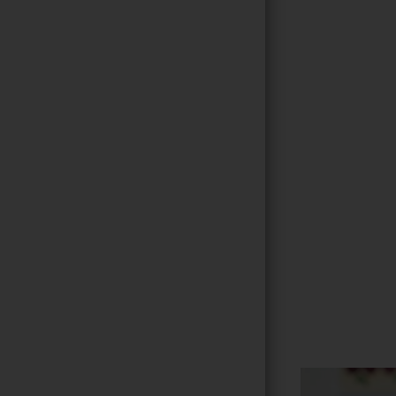
Gallerie
190
/ 264