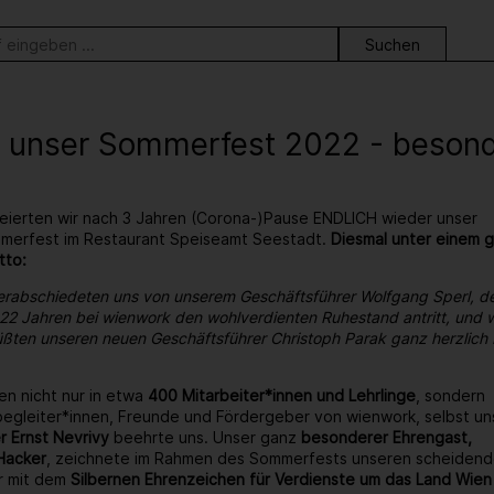
ortsuche
 unser Sommerfest 2022 - besonder
eierten wir nach 3 Jahren (Corona-)Pause ENDLICH wieder unser
ommerfest im Restaurant Speiseamt Seestadt.
Diesmal unter einem 
tto:
erabschiedeten uns von unserem Geschäftsführer Wolfgang Sperl, d
22 Jahren bei wienwork den wohlverdienten Ruhestand antritt, und w
ßten unseren neuen Geschäftsführer Christoph Parak ganz herzlich 
en nicht nur in etwa
400 Mitarbeiter*innen und Lehrlinge
, sondern
egleiter*innen, Freunde und Fördergeber von wienwork, selbst un
r Ernst Nevrivy
beehrte uns. Unser ganz
besonderer Ehrengast,
Hacker
, zeichnete im Rahmen des Sommerfests unseren scheiden
r mit dem
Silbernen Ehrenzeichen für Verdienste um das Land Wien