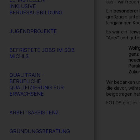
LEHRSTELLEN -
aus - wir freuen
INKLUSIVE
Ein
besonderer
BERUFSAUSBILDUNG
großzügig unter
langjährigen Ko
JUGENDPROJEKTE
Es war ein "lei
"Acts" und gute
Wolfg
BEFRISTETE JOBS IM SÖB
ganz 
MICHLS
neuen
Parak
Zukun
QUALITRAIN -
BERUFLICHE
Wir bedanken un
QUALIFIZIERUNG FÜR
die davor, währ
ERWACHSENE
beigetragen ha
FOTOS gibt es i
ARBEITSASSISTENZ
GRÜNDUNGSBERATUNG