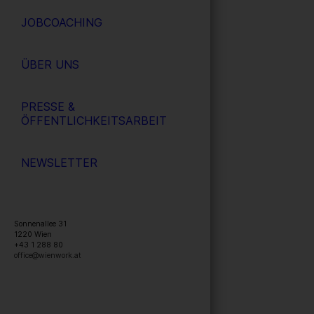
JOBCOACHING
ÜBER UNS
PRESSE &
ÖFFENTLICHKEITSARBEIT
NEWSLETTER
Sonnenallee 31
1220
Wien
+43 1 288 80
office@wienwork.at