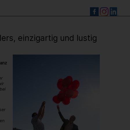
S
s, einzigartig und lustig
ganz
er
ir
bei
ser
den