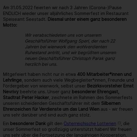
Am 31.05.2022 feierten wir nach 3 Jahren (Corona-)Pause
ENDLICH wieder unser alljährliches Sommerfest im Restaurant
Speiseamt Seestadt.
Diesmal unter einem ganz besonderen
Motto:
Wir verabschiedeten uns von unserem
Geschäftsführer Wolfgang Sperl, der nach 22
Jahren bei wienwork den wohlverdienten
Ruhestand antritt, und wir begrüßten unseren
neuen Geschäftsführer Christoph Parak ganz
herzlich bei uns.
Mitgefeiert haben nicht nur in etwa
400 Mitarbeiter*innen und
Lehrlinge
, sondern auch viele Wegbegleiter*innen, Freunde und
Fördergeber von wienwork, selbst unser
Bezirksvorsteher Ernst
Nevrivy
beehrte uns. Unser ganz
besonderer Ehrengast,
Stadtrat Peter Hacker
, zeichnete im Rahmen des Sommerfests
unseren scheidenden Geschäftsführer mit dem
Silbernen
Ehrenzeichen für Verdienste um das Land Wien
aus - wir freuen
uns sehr darüber und sind auch ganz stolz.
Ein
besonderer Dank
gilt den
Österreichische Lotterien
, die
unser Sommerfest so großzügig unterstützt haben! Wir freuen
uns sehr über die Fortsetzung der langjährigen Kooperation.