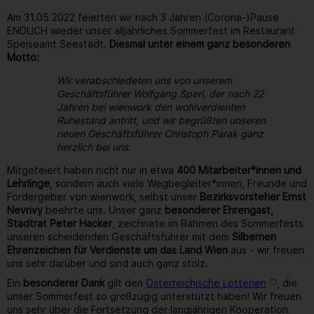
Am 31.05.2022 feierten wir nach 3 Jahren (Corona-)Pause
ENDLICH wieder unser alljährliches Sommerfest im Restaurant
Speiseamt Seestadt.
Diesmal unter einem ganz besonderen
Motto:
Wir verabschiedeten uns von unserem
Geschäftsführer Wolfgang Sperl, der nach 22
Jahren bei wienwork den wohlverdienten
Ruhestand antritt, und wir begrüßten unseren
neuen Geschäftsführer Christoph Parak ganz
herzlich bei uns.
Mitgefeiert haben nicht nur in etwa
400 Mitarbeiter*innen und
Lehrlinge
, sondern auch viele Wegbegleiter*innen, Freunde und
Fördergeber von wienwork, selbst unser
Bezirksvorsteher Ernst
Nevrivy
beehrte uns. Unser ganz
besonderer Ehrengast,
Stadtrat Peter Hacker
, zeichnete im Rahmen des Sommerfests
unseren scheidenden Geschäftsführer mit dem
Silbernen
Ehrenzeichen für Verdienste um das Land Wien
aus - wir freuen
uns sehr darüber und sind auch ganz stolz.
Ein
besonderer Dank
gilt den
Österreichische Lotterien
, die
unser Sommerfest so großzügig unterstützt haben! Wir freuen
uns sehr über die Fortsetzung der langjährigen Kooperation.