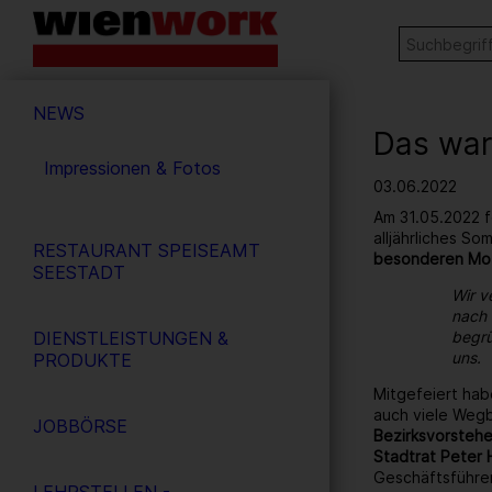
Barrierefreie
Stichw
SUCHE
Bedienung
der
Hauptnavigation
Webseite
NEWS
Das war
Impressionen & Fotos
03.06.2022
Am 31.05.2022 f
alljährliches S
RESTAURANT SPEISEAMT
besonderen Mo
SEESTADT
Wir v
nach 
DIENSTLEISTUNGEN &
begrü
uns.
PRODUKTE
Mitgefeiert hab
auch viele Wegb
JOBBÖRSE
Bezirksvorstehe
Stadtrat Peter 
Geschäftsführe