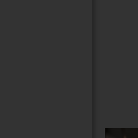
Gallerie
172
/ 264