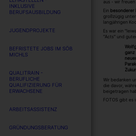
LEHRSTELLEN -
aus - wir freuen
INKLUSIVE
Ein
besonderer
BERUFSAUSBILDUNG
großzügig unter
langjährigen Ko
JUGENDPROJEKTE
Es war ein "lei
"Acts" und gute
Wolfg
BEFRISTETE JOBS IM SÖB
ganz 
MICHLS
neuen
Parak
Zukun
QUALITRAIN -
BERUFLICHE
Wir bedanken un
QUALIFIZIERUNG FÜR
die davor, währ
ERWACHSENE
beigetragen ha
FOTOS gibt es i
ARBEITSASSISTENZ
GRÜNDUNGSBERATUNG