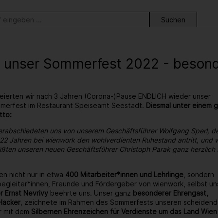
ortsuche
 unser Sommerfest 2022 - besonder
eierten wir nach 3 Jahren (Corona-)Pause ENDLICH wieder unser
ommerfest im Restaurant Speiseamt Seestadt.
Diesmal unter einem 
tto:
erabschiedeten uns von unserem Geschäftsführer Wolfgang Sperl, d
22 Jahren bei wienwork den wohlverdienten Ruhestand antritt, und w
ßten unseren neuen Geschäftsführer Christoph Parak ganz herzlich 
en nicht nur in etwa
400 Mitarbeiter*innen und Lehrlinge
, sondern
egleiter*innen, Freunde und Fördergeber von wienwork, selbst un
r Ernst Nevrivy
beehrte uns. Unser ganz
besonderer Ehrengast,
Hacker
, zeichnete im Rahmen des Sommerfests unseren scheiden
r mit dem
Silbernen Ehrenzeichen für Verdienste um das Land Wien