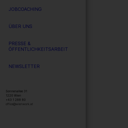
JOBCOACHING
ÜBER UNS
PRESSE &
ÖFFENTLICHKEITSARBEIT
NEWSLETTER
Sonnenallee 31
1220
Wien
+43 1 288 80
office@wienwork.at