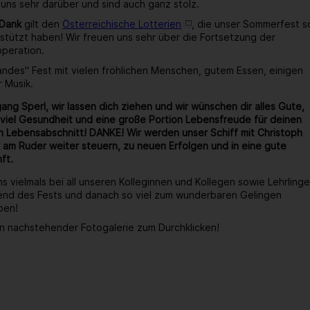
 uns sehr darüber und sind auch ganz stolz.
 Dank
gilt den
Österreichische Lotterien
, die unser Sommerfest s
stützt haben! Wir freuen uns sehr über die Fortsetzung der
operation.
wandes" Fest mit vielen fröhlichen Menschen, gutem Essen, einigen
r Musik.
ang Sperl, wir lassen dich ziehen und wir wünschen dir alles Gute,
viel Gesundheit und eine große Portion Lebensfreude für deinen
 Lebensabschnitt! DANKE! Wir werden unser Schiff mit Christoph
 am Ruder weiter steuern, zu neuen Erfolgen und in eine gute
ft.
s vielmals bei all unseren Kolleginnen und Kollegen sowie Lehrlinge
end des Fests und danach so viel zum wunderbaren Gelingen
ben!
n nachstehender Fotogalerie zum Durchklicken!