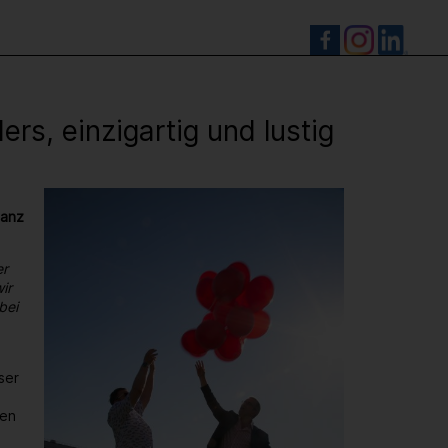
S
s, einzigartig und lustig
ganz
er
ir
bei
ser
den