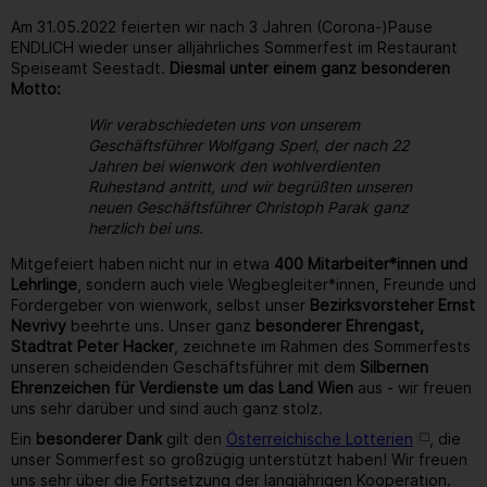
Am 31.05.2022 feierten wir nach 3 Jahren (Corona-)Pause
ENDLICH wieder unser alljährliches Sommerfest im Restaurant
Speiseamt Seestadt.
Diesmal unter einem ganz besonderen
Motto:
Wir verabschiedeten uns von unserem
Geschäftsführer Wolfgang Sperl, der nach 22
Jahren bei wienwork den wohlverdienten
Ruhestand antritt, und wir begrüßten unseren
neuen Geschäftsführer Christoph Parak ganz
herzlich bei uns.
Mitgefeiert haben nicht nur in etwa
400 Mitarbeiter*innen und
Lehrlinge
, sondern auch viele Wegbegleiter*innen, Freunde und
Fördergeber von wienwork, selbst unser
Bezirksvorsteher Ernst
Nevrivy
beehrte uns. Unser ganz
besonderer Ehrengast,
Stadtrat Peter Hacker
, zeichnete im Rahmen des Sommerfests
unseren scheidenden Geschäftsführer mit dem
Silbernen
Ehrenzeichen für Verdienste um das Land Wien
aus - wir freuen
uns sehr darüber und sind auch ganz stolz.
Ein
besonderer Dank
gilt den
Österreichische Lotterien
, die
unser Sommerfest so großzügig unterstützt haben! Wir freuen
uns sehr über die Fortsetzung der langjährigen Kooperation.