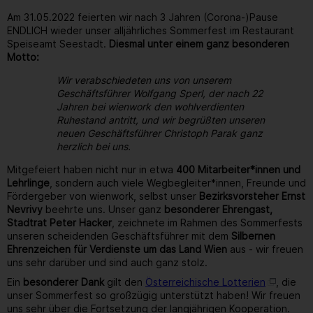
Am 31.05.2022 feierten wir nach 3 Jahren (Corona-)Pause
ENDLICH wieder unser alljährliches Sommerfest im Restaurant
Speiseamt Seestadt.
Diesmal unter einem ganz besonderen
Motto:
Wir verabschiedeten uns von unserem
Geschäftsführer Wolfgang Sperl, der nach 22
Jahren bei wienwork den wohlverdienten
Ruhestand antritt, und wir begrüßten unseren
neuen Geschäftsführer Christoph Parak ganz
herzlich bei uns.
Mitgefeiert haben nicht nur in etwa
400 Mitarbeiter*innen und
Lehrlinge
, sondern auch viele Wegbegleiter*innen, Freunde und
Fördergeber von wienwork, selbst unser
Bezirksvorsteher Ernst
Nevrivy
beehrte uns. Unser ganz
besonderer Ehrengast,
Stadtrat Peter Hacker
, zeichnete im Rahmen des Sommerfests
unseren scheidenden Geschäftsführer mit dem
Silbernen
Ehrenzeichen für Verdienste um das Land Wien
aus - wir freuen
uns sehr darüber und sind auch ganz stolz.
Ein
besonderer Dank
gilt den
Österreichische Lotterien
, die
unser Sommerfest so großzügig unterstützt haben! Wir freuen
uns sehr über die Fortsetzung der langjährigen Kooperation.