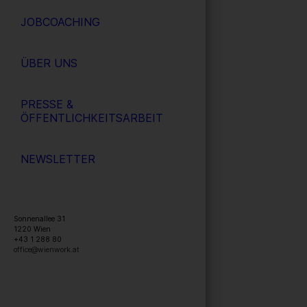
JOBCOACHING
ÜBER UNS
PRESSE &
ÖFFENTLICHKEITSARBEIT
NEWSLETTER
Sonnenallee 31
1220
Wien
+43 1 288 80
office@wienwork.at