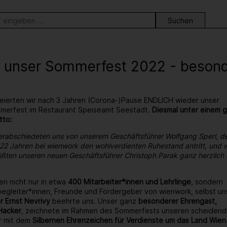
ortsuche
 unser Sommerfest 2022 - besonder
eierten wir nach 3 Jahren (Corona-)Pause ENDLICH wieder unser
ommerfest im Restaurant Speiseamt Seestadt.
Diesmal unter einem 
tto:
erabschiedeten uns von unserem Geschäftsführer Wolfgang Sperl, d
22 Jahren bei wienwork den wohlverdienten Ruhestand antritt, und w
ßten unseren neuen Geschäftsführer Christoph Parak ganz herzlich 
en nicht nur in etwa
400 Mitarbeiter*innen und Lehrlinge
, sondern
egleiter*innen, Freunde und Fördergeber von wienwork, selbst un
r Ernst Nevrivy
beehrte uns. Unser ganz
besonderer Ehrengast,
Hacker
, zeichnete im Rahmen des Sommerfests unseren scheiden
r mit dem
Silbernen Ehrenzeichen für Verdienste um das Land Wien