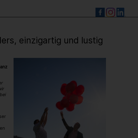
S
s, einzigartig und lustig
ganz
er
ir
bei
ser
den