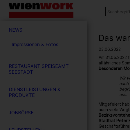
Barrierefreie
Stichw
SUCHE
Bedienung
der
Hauptnavigation
Webseite
NEWS
Das war
Impressionen & Fotos
03.06.2022
Am 31.05.2022 f
alljährliches S
RESTAURANT SPEISEAMT
besonderen Mo
SEESTADT
Wir v
nach 
DIENSTLEISTUNGEN &
begrü
uns.
PRODUKTE
Mitgefeiert hab
auch viele Wegb
JOBBÖRSE
Bezirksvorstehe
Stadtrat Peter 
Geschäftsführe