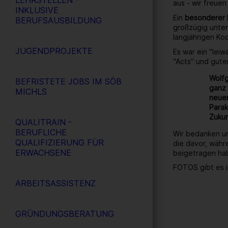
LEHRSTELLEN -
aus - wir freuen
INKLUSIVE
Ein
besonderer
BERUFSAUSBILDUNG
großzügig unter
langjährigen Ko
JUGENDPROJEKTE
Es war ein "lei
"Acts" und gute
Wolfg
BEFRISTETE JOBS IM SÖB
ganz 
MICHLS
neuen
Parak
Zukun
QUALITRAIN -
BERUFLICHE
Wir bedanken un
QUALIFIZIERUNG FÜR
die davor, währ
ERWACHSENE
beigetragen ha
FOTOS gibt es i
ARBEITSASSISTENZ
GRÜNDUNGSBERATUNG