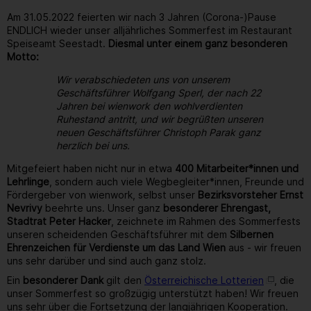
Am 31.05.2022 feierten wir nach 3 Jahren (Corona-)Pause
ENDLICH wieder unser alljährliches Sommerfest im Restaurant
Speiseamt Seestadt.
Diesmal unter einem ganz besonderen
Motto:
Wir verabschiedeten uns von unserem
Geschäftsführer Wolfgang Sperl, der nach 22
Jahren bei wienwork den wohlverdienten
Ruhestand antritt, und wir begrüßten unseren
neuen Geschäftsführer Christoph Parak ganz
herzlich bei uns.
Mitgefeiert haben nicht nur in etwa
400 Mitarbeiter*innen und
Lehrlinge
, sondern auch viele Wegbegleiter*innen, Freunde und
Fördergeber von wienwork, selbst unser
Bezirksvorsteher Ernst
Nevrivy
beehrte uns. Unser ganz
besonderer Ehrengast,
Stadtrat Peter Hacker
, zeichnete im Rahmen des Sommerfests
unseren scheidenden Geschäftsführer mit dem
Silbernen
Ehrenzeichen für Verdienste um das Land Wien
aus - wir freuen
uns sehr darüber und sind auch ganz stolz.
Ein
besonderer Dank
gilt den
Österreichische Lotterien
, die
unser Sommerfest so großzügig unterstützt haben! Wir freuen
uns sehr über die Fortsetzung der langjährigen Kooperation.