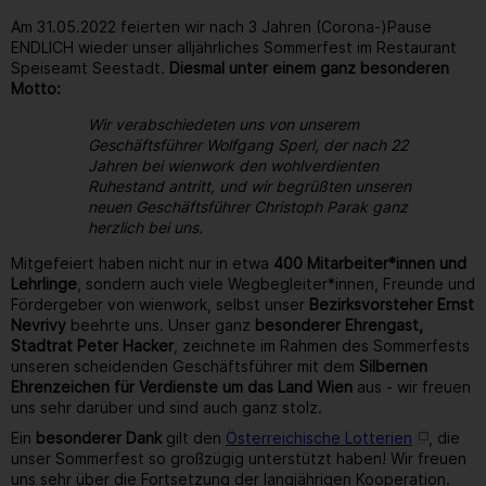
Am 31.05.2022 feierten wir nach 3 Jahren (Corona-)Pause
ENDLICH wieder unser alljährliches Sommerfest im Restaurant
Speiseamt Seestadt.
Diesmal unter einem ganz besonderen
Motto:
Wir verabschiedeten uns von unserem
Geschäftsführer Wolfgang Sperl, der nach 22
Jahren bei wienwork den wohlverdienten
Ruhestand antritt, und wir begrüßten unseren
neuen Geschäftsführer Christoph Parak ganz
herzlich bei uns.
Mitgefeiert haben nicht nur in etwa
400 Mitarbeiter*innen und
Lehrlinge
, sondern auch viele Wegbegleiter*innen, Freunde und
Fördergeber von wienwork, selbst unser
Bezirksvorsteher Ernst
Nevrivy
beehrte uns. Unser ganz
besonderer Ehrengast,
Stadtrat Peter Hacker
, zeichnete im Rahmen des Sommerfests
unseren scheidenden Geschäftsführer mit dem
Silbernen
Ehrenzeichen für Verdienste um das Land Wien
aus - wir freuen
uns sehr darüber und sind auch ganz stolz.
Ein
besonderer Dank
gilt den
Österreichische Lotterien
, die
unser Sommerfest so großzügig unterstützt haben! Wir freuen
uns sehr über die Fortsetzung der langjährigen Kooperation.